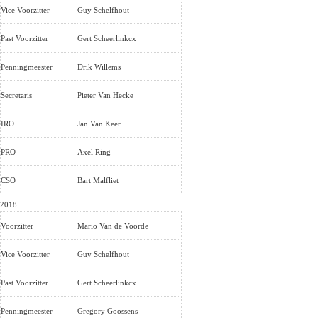
Vice Voorzitter
Guy Schelfhout
Past Voorzitter
Gert Scheerlinkcx
Penningmeester
Drik Willems
Secretaris
Pieter Van Hecke
IRO
Jan Van Keer
PRO
Axel Ring
CSO
Bart Malfliet
2018
Voorzitter
Mario Van de Voorde
Vice Voorzitter
Guy Schelfhout
Past Voorzitter
Gert Scheerlinkcx
Penningmeester
Gregory Goossens