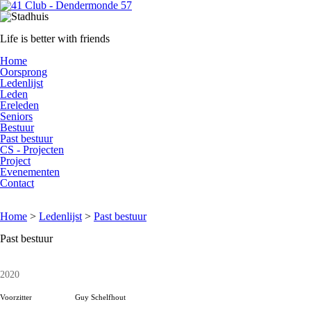
Life is better with friends
Home
Oorsprong
Ledenlijst
Leden
Ereleden
Seniors
Bestuur
Past bestuur
CS - Projecten
Project
Evenementen
Contact
Home
>
Ledenlijst
>
Past bestuur
Past bestuur
2020
Voorzitter
Guy Schelfhout